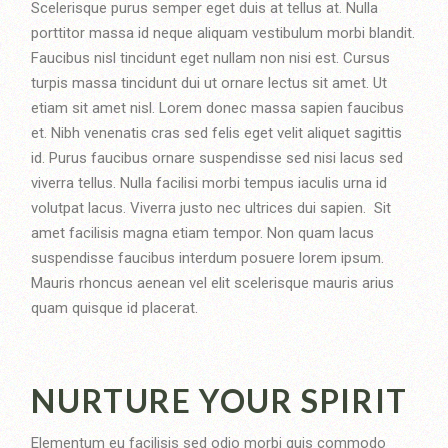
Scelerisque purus semper eget duis at tellus at. Nulla
porttitor massa id neque aliquam vestibulum morbi blandit.
Faucibus nisl tincidunt eget nullam non nisi est. Cursus
turpis massa tincidunt dui ut ornare lectus sit amet. Ut
etiam sit amet nisl. Lorem donec massa sapien faucibus
et. Nibh venenatis cras sed felis eget velit aliquet sagittis
id. Purus faucibus ornare suspendisse sed nisi lacus sed
viverra tellus. Nulla facilisi morbi tempus iaculis urna id
volutpat lacus. Viverra justo nec ultrices dui sapien. Sit
amet facilisis magna etiam tempor. Non quam lacus
suspendisse faucibus interdum posuere lorem ipsum.
Mauris rhoncus aenean vel elit scelerisque mauris arius
quam quisque id placerat.
NURTURE YOUR SPIRIT
Elementum eu facilisis sed odio morbi quis commodo