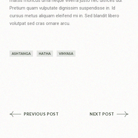
mattis rhoncus urna neque viverra justo nec ultrices dui.
Pretium quam vulputate dignissim suspendisse in. Id
cursus metus aliquam eleifend mi in. Sed blandit libero
volutpat sed cras ornare arcu.
ASHTANGA
HATHA
VINYASA
PREVIOUS POST
NEXT POST