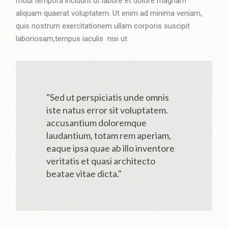
modi tempora incidunt ut labore et dolore magnam
aliquam quaerat voluptatem. Ut enim ad minima veniam,
quis nostrum exercitationem ullam corporis suscipit
laboriosam,tempus iaculis nisi ut
"Sed ut perspiciatis unde omnis
iste natus error sit voluptatem.
accusantium doloremque
laudantium, totam rem aperiam,
eaque ipsa quae ab illo inventore
veritatis et quasi architecto
beatae vitae dicta."