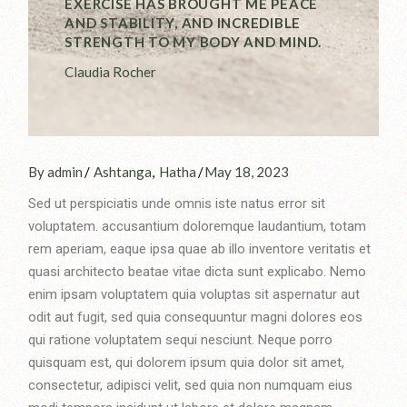
EXERCISE HAS BROUGHT ME PEACE
AND STABILITY, AND INCREDIBLE
STRENGTH TO MY BODY AND MIND.
Claudia Rocher
By admin
Ashtanga
Hatha
May 18, 2023
Sed ut perspiciatis unde omnis iste natus error sit
voluptatem. accusantium doloremque laudantium, totam
rem aperiam, eaque ipsa quae ab illo inventore veritatis et
quasi architecto beatae vitae dicta sunt explicabo. Nemo
enim ipsam voluptatem quia voluptas sit aspernatur aut
odit aut fugit, sed quia consequuntur magni dolores eos
qui ratione voluptatem sequi nesciunt. Neque porro
quisquam est, qui dolorem ipsum quia dolor sit amet,
consectetur, adipisci velit, sed quia non numquam eius