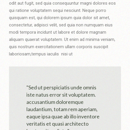
odit aut fugit, sed quia consequuntur magni dolores eos
qui ratione voluptatem sequi nesciunt. Neque porro
quisquam est, qui dolorem ipsum quia dolor sit amet,
consectetur, adipisci velit, sed quia non numquam eius
modi tempora incidunt ut labore et dolore magnam
aliquam quaerat voluptatem. Ut enim ad minima veniam,
quis nostrum exercitationem ullam corporis suscipit
laboriosam,tempus iaculis nisi ut
"Sed ut perspiciatis unde omnis
iste natus error sit voluptatem.
accusantium doloremque
laudantium, totam rem aperiam,
eaque ipsa quae ab illo inventore
veritatis et quasi architecto