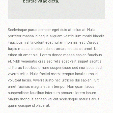
beatae vitae dicta."
Scelerisque purus semper eget duis at tellus at. Nulla
porttitor massa id neque aliquam vestibulum morbi blandit.
Faucibus nisl tincidunt eget nullam non nisi est. Cursus
turpis massa tincidunt dui ut ornare lectus sit amet. Ut
etiam sit amet nisl. Lorem donec massa sapien faucibus
et. Nibh venenatis cras sed felis eget velit aliquet sagittis
id. Purus faucibus ornare suspendisse sed nisi lacus sed
viverra tellus. Nulla facilisi morbi tempus iaculis urna id
volutpat lacus. Viverra justo nec ultrices dui sapien. Sit
amet facilisis magna etiam tempor. Non quam lacus
suspendisse faucibus interdum posuere lorem ipsum.
Mauris rhoncus aenean vel elit scelerisque mauris arius
quam quisque id placerat.